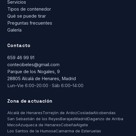
Servicios
Tipos de contenedor
Qué se puede tirar
Preguntas frecuentes
Galería
Contacto
659 46 99 91
contecibeles@gmail.com
Parque de los Nogales, 9
28805 Alcalá de Henares, Madrid
Lun–Vie 6:00–20:00 · Sáb 6:00–14:00
Zona de actuación
Alcalá de Henares
Torrejón de Ardoz
Coslada
Alcobendas
San Sebastián de los Reyes
Barajas
Madrid
Daganzo de Arriba
Meco
Azuqueca de Henares
Cobeña
Algete
Los Santos de la Humosa
Camarma de Esteruelas